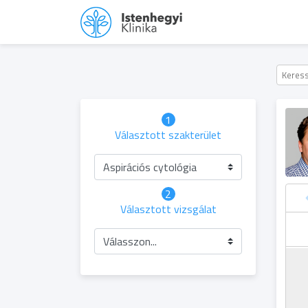
1
Választott szakterület
Aspirációs cytológia
2
Választott vizsgálat
ütörtök
Péntek
Szombat
Vasárnap
05.06
05.07
05.08
05.09
Válasszon...